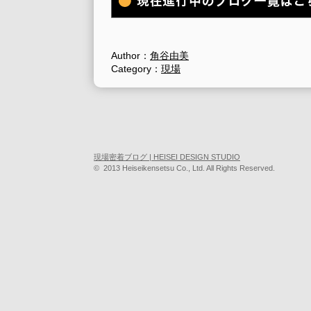
Author：
角谷由美
Category：
現場
現場密着ブログ | HEISEI DESIGN STUDIO
© 2013 Heiseikensetsu Co., Ltd. All Rights Reserved.