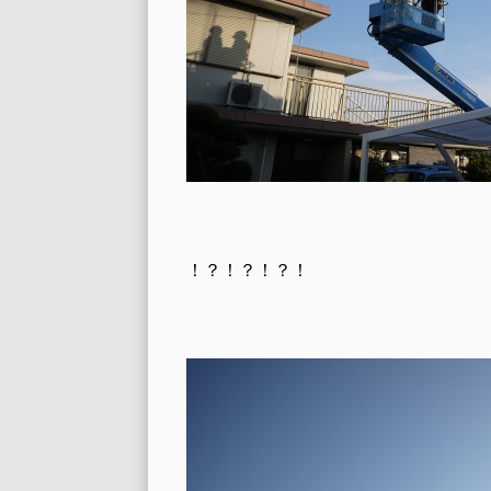
！？！？！？！