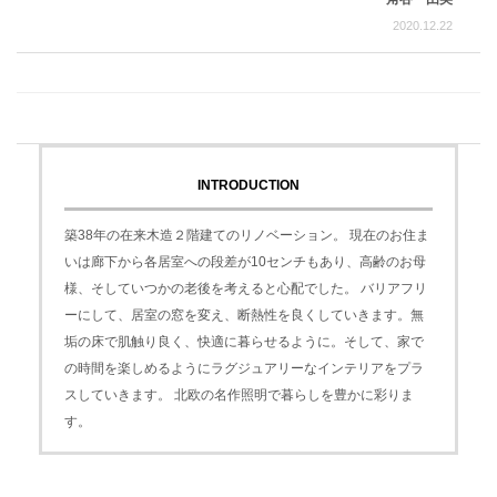
2020.12.22
INTRODUCTION
築38年の在来木造２階建てのリノベーション。 現在のお住ま
いは廊下から各居室への段差が10センチもあり、高齢のお母
様、そしていつかの老後を考えると心配でした。 バリアフリ
ーにして、居室の窓を変え、断熱性を良くしていきます。無
垢の床で肌触り良く、快適に暮らせるように。そして、家で
の時間を楽しめるようにラグジュアリーなインテリアをプラ
スしていきます。 北欧の名作照明で暮らしを豊かに彩りま
す。