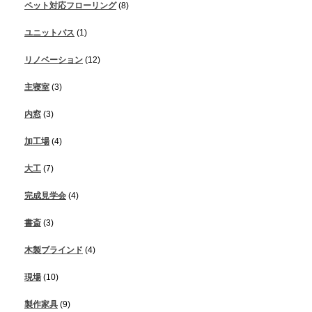
ペット対応フローリング
(8)
ユニットバス
(1)
リノベーション
(12)
主寝室
(3)
内窓
(3)
加工場
(4)
大工
(7)
完成見学会
(4)
書斎
(3)
木製ブラインド
(4)
現場
(10)
製作家具
(9)