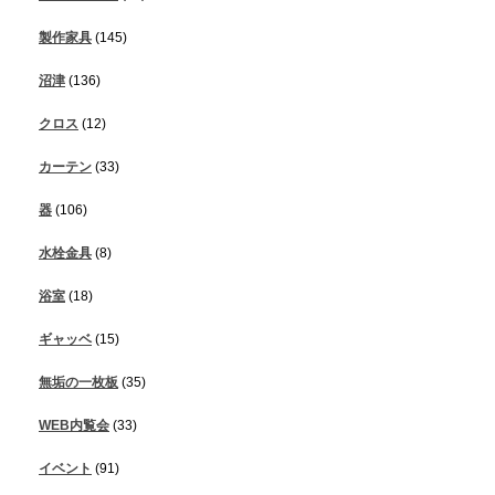
製作家具
(145)
沼津
(136)
クロス
(12)
カーテン
(33)
器
(106)
水栓金具
(8)
浴室
(18)
ギャッベ
(15)
無垢の一枚板
(35)
WEB内覧会
(33)
イベント
(91)