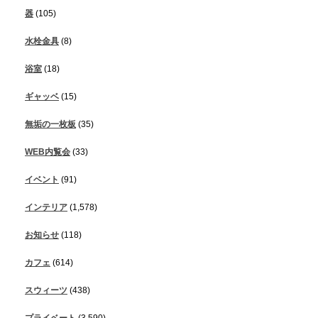
器
(105)
水栓金具
(8)
浴室
(18)
ギャッベ
(15)
無垢の一枚板
(35)
WEB内覧会
(33)
イベント
(91)
インテリア
(1,578)
お知らせ
(118)
カフェ
(614)
スウィーツ
(438)
プライベート
(3,590)