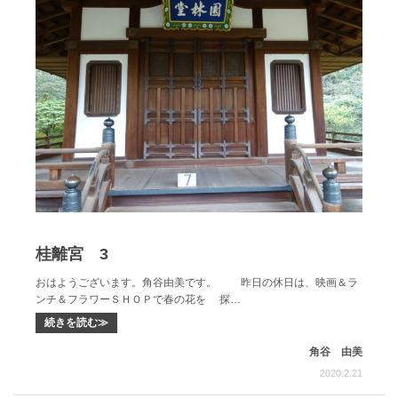
桂離宮 3
おはようございます。角谷由美です。 昨日の休日は、映画＆ラ
ンチ＆フラワーＳＨＯＰで春の花を 探…
続きを読む≫
角谷 由美
2020.2.21