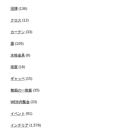
沼津
(136)
クロス
(12)
カーテン
(33)
器
(105)
水栓金具
(8)
浴室
(18)
ギャッベ
(15)
無垢の一枚板
(35)
WEB内覧会
(33)
イベント
(91)
インテリア
(1,578)