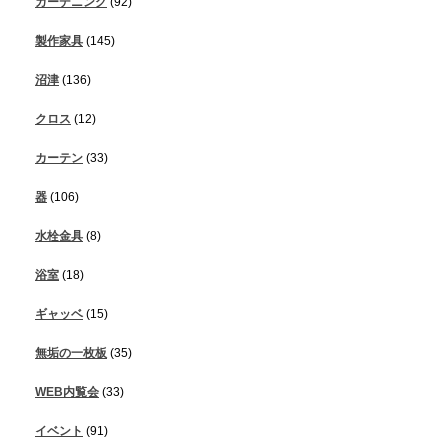
ガーデニング
(92)
製作家具
(145)
沼津
(136)
クロス
(12)
カーテン
(33)
器
(106)
水栓金具
(8)
浴室
(18)
ギャッベ
(15)
無垢の一枚板
(35)
WEB内覧会
(33)
イベント
(91)