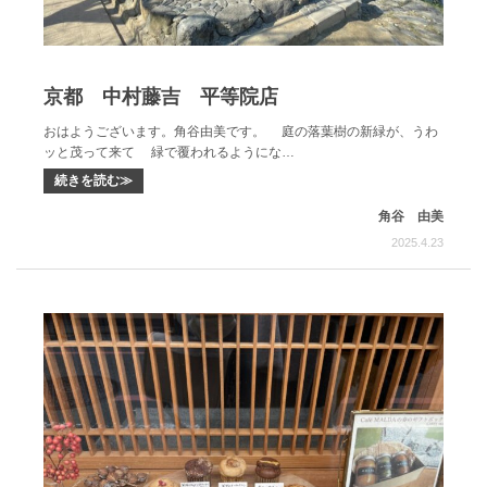
京都 中村藤吉 平等院店
おはようございます。角谷由美です。 庭の落葉樹の新緑が、うわ
ッと茂って来て 緑で覆われるようにな…
続きを読む≫
角谷 由美
2025.4.23