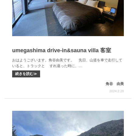
umegashima drive-in&sauna villa 客室
おはようございます。角谷由美です。 先日、山道を車で走行して
いると、トラックと すれ違った時に、…
続きを読む≫
角谷 由美
2024.2.28