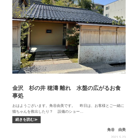
金沢 杉の井 穂濤 離れ 水盤の広がるお食
事処
おはようございます。角谷由美です。 昨日は、お客様とご一緒に
猫ちゃんを救出したり？ 設備のショー…
続きを読む≫
角谷 由美
2021.5.23