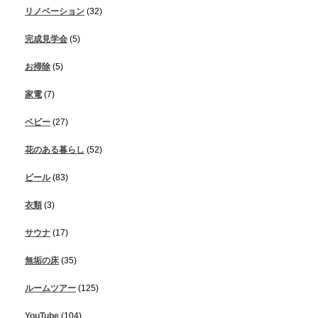
リノベーション
(32)
完成見学会
(5)
お掃除
(5)
家電
(7)
ベビー
(27)
花のある暮らし
(52)
ビール
(83)
衣類
(3)
サウナ
(17)
無垢の床
(35)
ルームツアー
(125)
YouTube
(104)