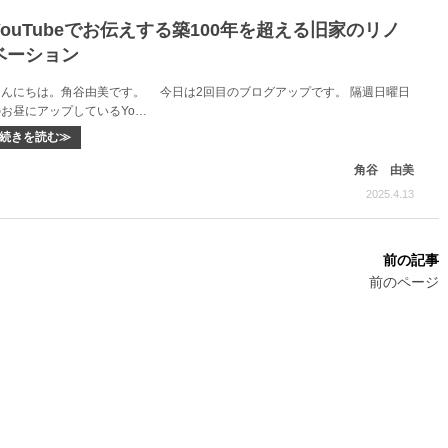
YouTubeでお伝えする築100年を超える旧家のリノ
ベーション
こんにちは。角谷由美です。 今日は2回目のブログアップです。 隔週日曜日
のお昼にアップしているYo…
続きを読む≫
角谷 由美
2025.4.13
前のページ