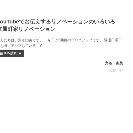
YouTubeでお伝えするリノベーションのいろいろ
京風町家リノベーション
こんにちは。角谷由美です。 今日は2回目のブログアップです。 隔週日曜日
のお昼にアップしている、Y…
続きを読む≫
角谷 由美
2025.4.27