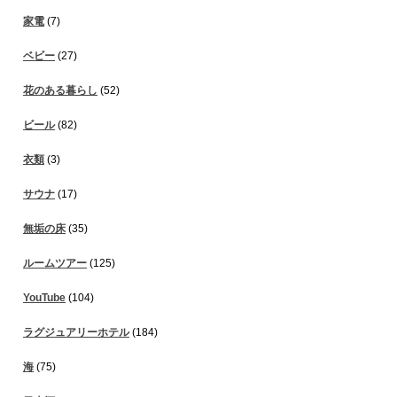
家電
(7)
ベビー
(27)
花のある暮らし
(52)
ビール
(82)
衣類
(3)
サウナ
(17)
無垢の床
(35)
ルームツアー
(125)
YouTube
(104)
ラグジュアリーホテル
(184)
海
(75)