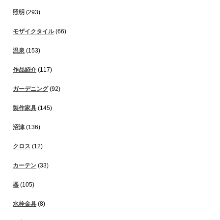
照明
(293)
モザイクタイル
(66)
温泉
(153)
作品紹介
(117)
ガーデニング
(92)
製作家具
(145)
沼津
(136)
クロス
(12)
カーテン
(33)
器
(105)
水栓金具
(8)