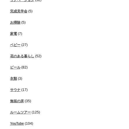
リノベーション
(32)
完成見学会
(5)
お掃除
(5)
家電
(7)
ベビー
(27)
花のある暮らし
(52)
ビール
(82)
衣類
(3)
サウナ
(17)
無垢の床
(35)
ルームツアー
(125)
YouTube
(104)